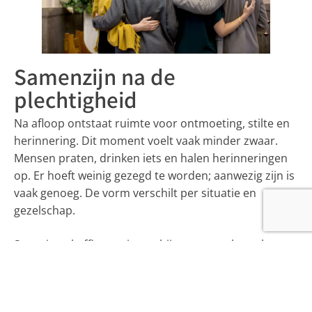
Samenzijn na de
plechtigheid
Na afloop ontstaat ruimte voor ontmoeting, stilte en
herinnering. Dit moment voelt vaak minder zwaar.
Mensen praten, drinken iets en halen herinneringen
op. Er hoeft weinig gezegd te worden; aanwezig zijn is
vaak genoeg. De vorm verschilt per situatie en
gezelschap.
Soms is er koffie met iets erbij, soms een borrel,
lunch of wandeling. Ook de plek maakt verschil. Een
huiskamer voelt anders dan een tuin of café. Kies wat
past bij het afscheid en de groep. Laat ruimte voor