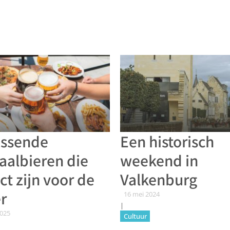
issende
Een historisch
aalbieren die
weekend in
ct zijn voor de
Valkenburg
r
16 mei 2024
|
2025
Cultuur