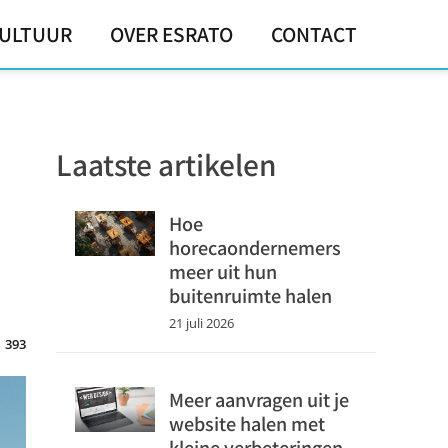
ULTUUR
OVER ESRATO
CONTACT
Laatste artikelen
Hoe
horecaondernemers
meer uit hun
buitenruimte halen
21 juli 2026
393
Meer aanvragen uit je
website halen met
kleine verbeteringen