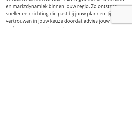
en marktdynamiek binnen jouw regio. Zo ontstaat
sneller een richting die past bij jouw plannen. Jij krijgt
vertrouwen in jouw keuze doordat advies jouw risico’s
en kansen concreet maakt.
Hoe je uiteindelijk een keuze
maakt die past bij jouw
situatie
Een rentevorm kiezen draait om overzicht. Jij zet jouw
wensen naast de eigenschappen van beide varianten.
Kijk naar jouw huidige maandlast en jouw verwachting
voor de komende jaren. Jouw financiële ruimte vormt
de basis. Daarna volgt de beoordeling van risico’s.
Een variabele rente beweegt mee met de markt. Een
vaste rente blijft gelijk. Deze eigenschappen bepalen
hoe jij jouw hypotheek ervaart. Jij kiest rust wanneer